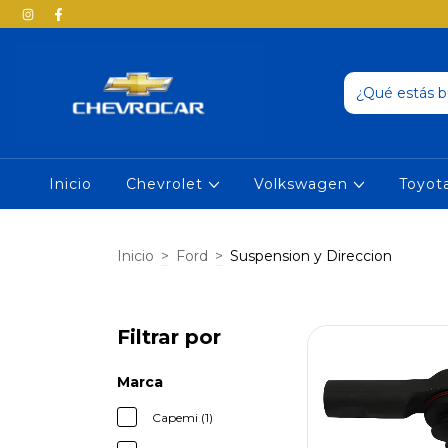
Inicio
Chevrolet
Volkswagen
Toyot
Inicio
>
Ford
>
Suspension y Direccion
Filtrar por
Marca
Capemi (1)