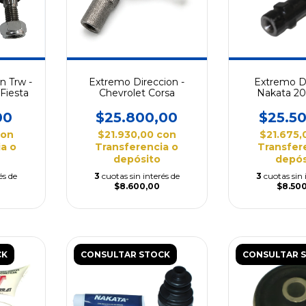
n Trw -
Extremo Direccion -
Extremo D
Fiesta
Chevrolet Corsa
Nakata 20
Courier
00
$25.800,00
$25.5
con
$21.930,00
con
$21.675
a o
Transferencia o
Transfer
depósito
depós
és de
3
cuotas sin interés de
3
cuotas sin 
$8.600,00
$8.50
CK
CONSULTAR STOCK
CONSULTAR 