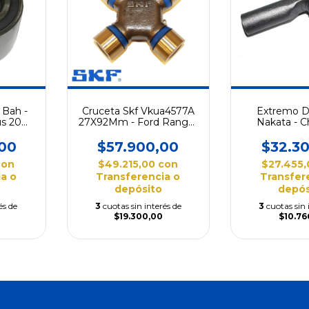
Bah -
Cruceta Skf Vkua4577A
Extremo D
us 2003
27X92Mm - Ford Ranger
Nakata - C
1998/2006
Corsa 
00
$57.900,00
$32.3
con
$49.215,00
con
$27.455
a o
Transferencia o
Transfer
depósito
depós
és de
3
cuotas sin interés de
3
cuotas sin 
$19.300,00
$10.76