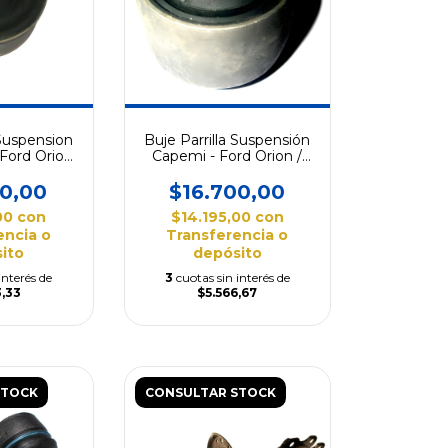
 Suspension
Buje Parrilla Suspensión
Ford Orion
Capemi - Ford Orion /
 Escort
Fiesta
00,00
$16.700,00
,00
con
$14.195,00
con
encia o
Transferencia o
ito
depósito
interés de
3
cuotas sin interés de
3,33
$5.566,67
STOCK
CONSULTAR STOCK