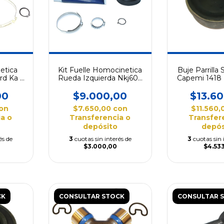
etica
Kit Fuelle Homocinetica
Buje Parrilla
rd Ka /
Rueda Izquierda Nkj609
Capemi 1418 
Ford Fiesta 1.3
/ Fiesta /
00
$9.000,00
$13.6
on
$7.650,00
con
$11.560
a o
Transferencia o
Transfer
depósito
depós
és de
3
cuotas sin interés de
3
cuotas sin 
$3.000,00
$4.53
CK
CONSULTAR STOCK
CONSULTAR 