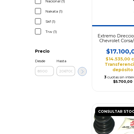
Nacional (1)
Nakata (1)
Skf (1)
Trw (1)
Extremo Direccio
Chevrolet Corsa/
$17.100,
Precio
$14.535,00
Desde
Hasta
Transferenci
depósito
3
cuotas sin inter
$5.700,00
CONSULTAR STO