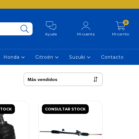
0
Ayuda
Mi cuenta
Mi carrito
Honda
Citroën
Suzuki
Contacto
STOCK
CONSULTAR STOCK