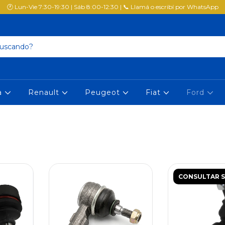
🕐 Lun-Vie 7:30-19:30 | Sáb 8:00-12:30 | 📞 Llamá o escribí por WhatsApp
a
Renault
Peugeot
Fiat
Ford
CONSULTAR 