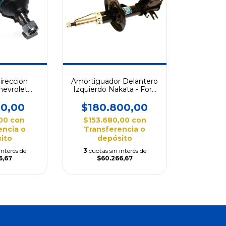
ireccion
Amortiguador Delantero
hevrolet
Izquierdo Nakata - Ford
/ Fun
Tracker 2013
00,00
$180.800,00
,00
con
$153.680,00
con
encia o
Transferencia o
ito
depósito
interés de
3
cuotas sin interés de
6,67
$60.266,67