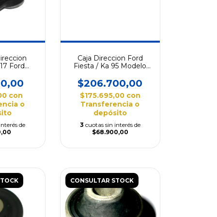
ireccion
Caja Direccion Ford
17 Ford
Fiesta / Ka 95 Modelo
 94/96
874
00,00
$206.700,00
,00
con
$175.695,00
con
encia o
Transferencia o
ito
depósito
interés de
3
cuotas sin interés de
0,00
$68.900,00
STOCK
CONSULTAR STOCK